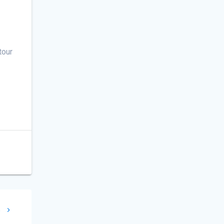
tour
6