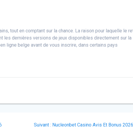
ains, tout en comptant sur la chance. La raison pour laquelle le re
t les dernières versions de jeux disponibles directement sur la
n ligne belge avant de vous inscrire, dans certains pays
Article
6
Suivant :
Nucleonbet Casino Avis Et Bonus 202
suivant