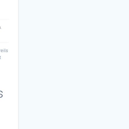
.
reils
t
s