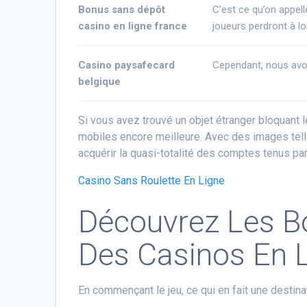
Bonus sans dépôt
C’est ce qu’on appell
casino en ligne france
joueurs perdront à lo
Casino paysafecard
Cependant, nous avo
belgique
Si vous avez trouvé un objet étranger bloquant le
mobiles encore meilleure. Avec des images tell
acquérir la quasi-totalité des comptes tenus pa
Casino Sans Roulette En Ligne
Découvrez Les B
Des Casinos En 
En commençant le jeu, ce qui en fait une destina