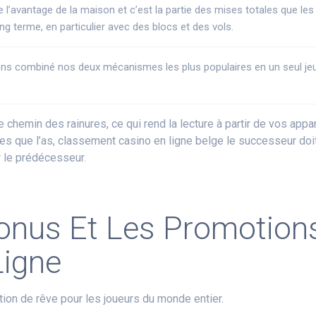
e l’avantage de la maison et c’est la partie des mises totales que les
ng terme, en particulier avec des blocs et des vols.
ns combiné nos deux mécanismes les plus populaires en un seul jeu
 chemin des rainures, ce qui rend la lecture à partir de vos appa
es que l’as, classement casino en ligne belge le successeur doi
r le prédécesseur.
onus Et Les Promotion
Ligne
tion de rêve pour les joueurs du monde entier.