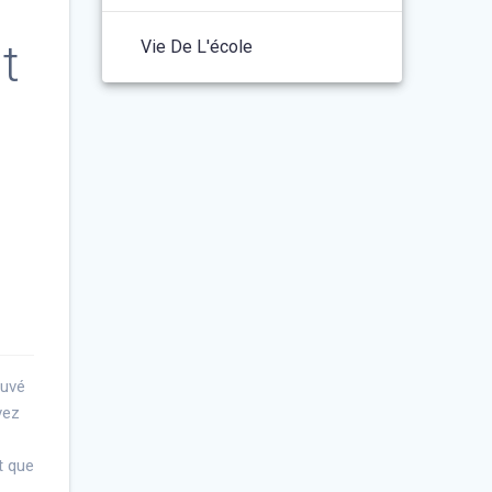
t
Vie De L'école
ouvé
vez
t que