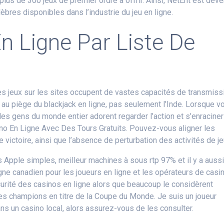
lus de 300 jeux de premier ordre à offrir. Ainsi, NetEnt est dev
èbres disponibles dans l’industrie du jeu en ligne.
n Ligne Par Liste De
s jeux sur les sites occupent de vastes capacités de transmiss
 au piège du blackjack en ligne, pas seulement l’Inde. Lorsque v
des gens du monde entier adorent regarder l’action et s’enraciner
ino En Ligne Avec Des Tours Gratuits. Pouvez-vous aligner les
 victoire, ainsi que l’absence de perturbation des activités de je
s Apple simples, meilleur machines à sous rtp 97% et il y a aussi
gne canadien pour les joueurs en ligne et les opérateurs de casin
urité des casinos en ligne alors que beaucoup le considèrent
es champions en titre de la Coupe du Monde. Je suis un joueur
ans un casino local, alors assurez-vous de les consulter.