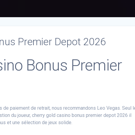
onus Premier Depot 2026
sino Bonus Premier
es de paiement de retrait, nous recommandons Leo Vegas. Seul l
tion du joueur, cherry gold casino bonus premier depot 2026 il
 et une sélection de jeux solide.