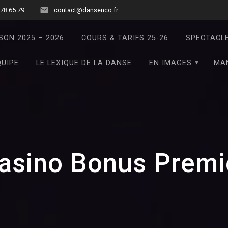
 78 65 79
contact@dansenco.fr
SON 2025 – 2026
COURS & TARIFS 25-26
SPECTACLE
QUIPE
LE LEXIQUE DE LA DANSE
EN IMAGES
MAN
Casino Bonus Premi