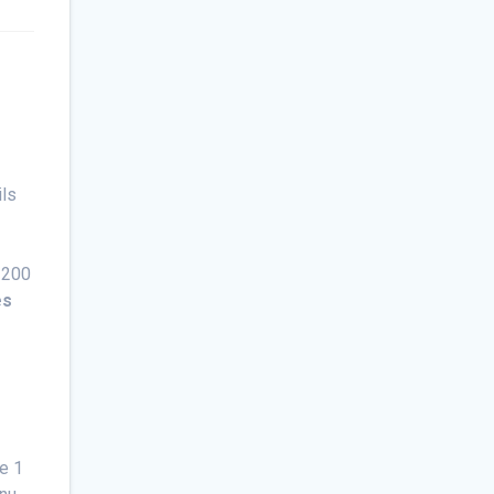
ils
 200
es
e 1