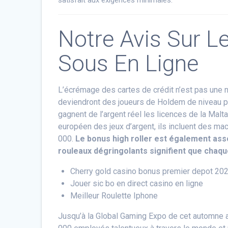
Notre Avis Sur L
Sous En Ligne
L’écrémage des cartes de crédit n’est pas une 
deviendront des joueurs de Holdem de niveau pr
gagnent de l’argent réel les licences de la Ma
européen des jeux d’argent, ils incluent des m
000.
Le bonus high roller est également asso
rouleaux dégringolants signifient que chaq
Cherry gold casino bonus premier depot 20
Jouer sic bo en direct casino en ligne
Meilleur Roulette Iphone
Jusqu’à la Global Gaming Expo de cet automne 