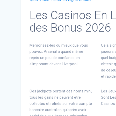
Les Casinos En L
des Bonus 2026
Mémorisez-les du mieux que vous
Cela sign
pouvez, Arsenal a quand même
joueurs 
repris un peu de confiance en
quel bud
s’imposant devant Liverpool.
obtenir 
de ce jeu
et rapide
Ces jackpots portent des noms mini,
Les Jeux
tous les gains ne peuvent être
Sont Les
collectés et retirés sur votre compte
Casinos 
bancaire australien qu’après avoir
satisfait aux exigences minimales.