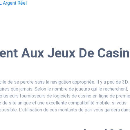
L Argent Réel
ent Aux Jeux De Casi
ile de se perdre sans la navigation appropriée. Il y a peu de 3D,
ires que jamais. Selon le nombre de joueurs qui le recherchent,
plusieurs fournisseurs de logiciels de casino en ligne de premie
de site unique et une excellente compatibilité mobile, si vous
ossible. L’utilisation de ces montants de pari vous gardera dans