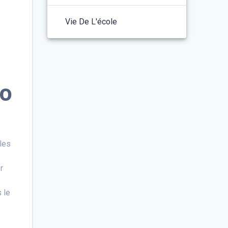
Vie De L'école
no
 les
r
 le