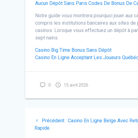
Aucun Dépôt Sans Paris Codes De Bonus De Ca
Notre guide vous montrera pourquoi jouer aux ca
compris les institutions bancaires aux sites de 
casinos. Lorsque vous effectuez un dépôt à par
sept nains.
Casino Big Time Bonus Sans Dépôt
Casino En Ligne Acceptant Les Joueurs Québé
0
15 avril 2026
Navigation
Article
Précédent :
Casino En Ligne Belge Avec Retr
de
précédent
Rapide
: