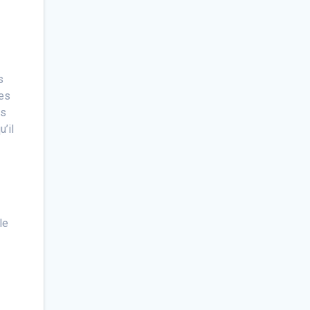
s
tes
es
’il
le