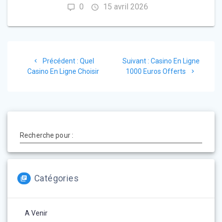
0
15 avril 2026
Navigation
Article
Article
Précédent :
Quel
Suivant :
Casino En Ligne
de
précédent
suivant
Casino En Ligne Choisir
1000 Euros Offerts
:
:
l’article
Recherche pour :
Catégories
A Venir