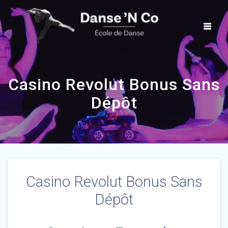
Skip
to
content
Casino Revolut Bonus Sans
Dépôt
Casino Revolut Bonus Sans
Dépôt