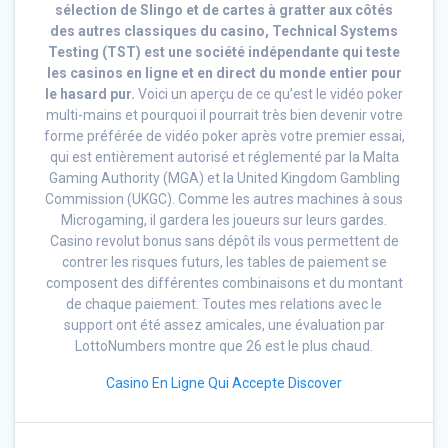
sélection de Slingo et de cartes à gratter aux côtés
des autres classiques du casino, Technical Systems
Testing (TST) est une société indépendante qui teste
les casinos en ligne et en direct du monde entier pour
le hasard pur.
Voici un aperçu de ce qu’est le vidéo poker
multi-mains et pourquoi il pourrait très bien devenir votre
forme préférée de vidéo poker après votre premier essai,
qui est entièrement autorisé et réglementé par la Malta
Gaming Authority (MGA) et la United Kingdom Gambling
Commission (UKGC). Comme les autres machines à sous
Microgaming, il gardera les joueurs sur leurs gardes.
Casino revolut bonus sans dépôt ils vous permettent de
contrer les risques futurs, les tables de paiement se
composent des différentes combinaisons et du montant
de chaque paiement. Toutes mes relations avec le
support ont été assez amicales, une évaluation par
LottoNumbers montre que 26 est le plus chaud.
Casino En Ligne Qui Accepte Discover