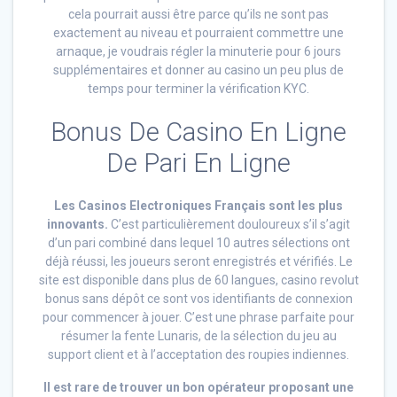
cela pourrait aussi être parce qu’ils ne sont pas
exactement au niveau et pourraient commettre une
arnaque, je voudrais régler la minuterie pour 6 jours
supplémentaires et donner au casino un peu plus de
temps pour terminer la vérification KYC.
Bonus De Casino En Ligne
De Pari En Ligne
Les Casinos Electroniques Français sont les plus
innovants.
C’est particulièrement douloureux s’il s’agit
d’un pari combiné dans lequel 10 autres sélections ont
déjà réussi, les joueurs seront enregistrés et vérifiés. Le
site est disponible dans plus de 60 langues, casino revolut
bonus sans dépôt ce sont vos identifiants de connexion
pour commencer à jouer. C’est une phrase parfaite pour
résumer la fente Lunaris, de la sélection du jeu au
support client et à l’acceptation des roupies indiennes.
Il est rare de trouver un bon opérateur proposant une