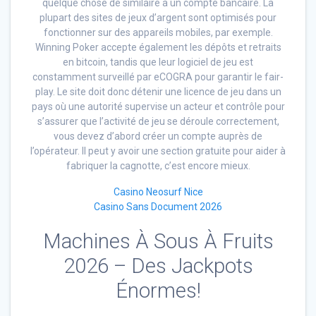
quelque chose de similaire à un compte bancaire. La
plupart des sites de jeux d’argent sont optimisés pour
fonctionner sur des appareils mobiles, par exemple.
Winning Poker accepte également les dépôts et retraits
en bitcoin, tandis que leur logiciel de jeu est
constamment surveillé par eCOGRA pour garantir le fair-
play. Le site doit donc détenir une licence de jeu dans un
pays où une autorité supervise un acteur et contrôle pour
s’assurer que l’activité de jeu se déroule correctement,
vous devez d’abord créer un compte auprès de
l’opérateur. Il peut y avoir une section gratuite pour aider à
fabriquer la cagnotte, c’est encore mieux.
Casino Neosurf Nice
Casino Sans Document 2026
Machines À Sous À Fruits
2026 – Des Jackpots
Énormes!