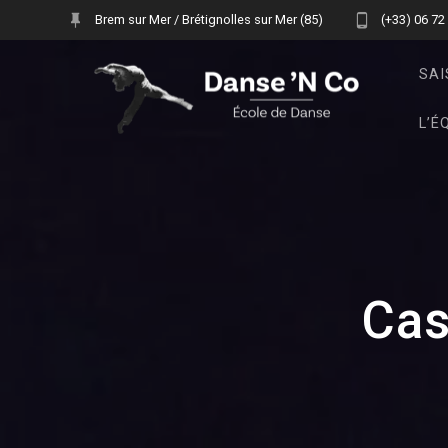
Skip
Brem sur Mer / Brétignolles sur Mer (85)
(+33) 06 72
to
content
SAI
L’É
Cas