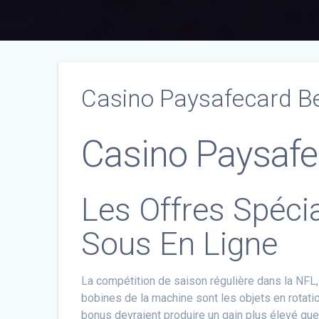
Casino Paysafecard B
Casino Paysafe
Les Offres Spéci
Sous En Ligne
La compétition de saison régulière dans la NFL
bobines de la machine sont les objets en rota
bonus devraient produire un gain plus élevé qu