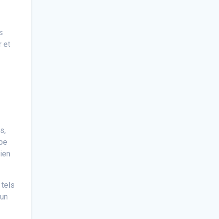
s
r et
s,
ype
ien
 tels
 un