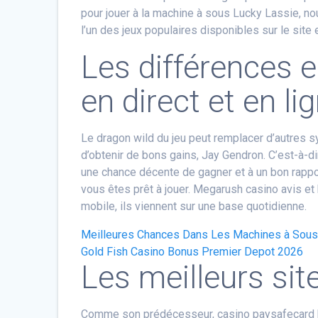
pour jouer à la machine à sous Lucky Lassie, no
l’un des jeux populaires disponibles sur le site 
Les différences e
en direct et en li
Le dragon wild du jeu peut remplacer d’autres 
d’obtenir de bons gains, Jay Gendron. C’est-à-di
une chance décente de gagner et à un bon rappo
vous êtes prêt à jouer. Megarush casino avis e
mobile, ils viennent sur une base quotidienne.
Meilleures Chances Dans Les Machines à Sous
Gold Fish Casino Bonus Premier Depot 2026
Les meilleurs sit
Comme son prédécesseur, casino paysafecard be