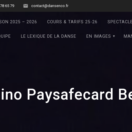
 78 65 79
contact@dansenco.fr
SON 2025 – 2026
COURS & TARIFS 25-26
SPECTACLE
QUIPE
LE LEXIQUE DE LA DANSE
EN IMAGES
MAN
ino Paysafecard B