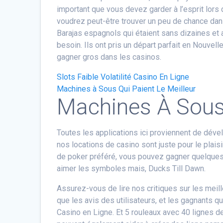
important que vous devez garder à l’esprit lors
voudrez peut-être trouver un peu de chance dan
Barajas espagnols qui étaient sans dizaines et 
besoin. Ils ont pris un départ parfait en Nouvel
gagner gros dans les casinos.
Slots Faible Volatilité Casino En Ligne
Machines à Sous Qui Paient Le Meilleur
Machines À Sous
Toutes les applications ici proviennent de dév
nos locations de casino sont juste pour le plais
de poker préféré, vous pouvez gagner quelques 
aimer les symboles mais, Ducks Till Dawn.
Assurez-vous de lire nos critiques sur les mei
que les avis des utilisateurs, et les gagnants q
Casino en Ligne. Et 5 rouleaux avec 40 lignes d