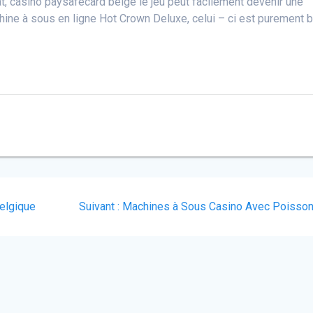
t, casino paysafecard belge le jeu peut facilement devenir une
achine à sous en ligne Hot Crown Deluxe, celui – ci est purement 
Article
elgique
Suivant :
Machines à Sous Casino Avec Poisso
suivant
: