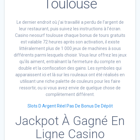
Toulouse
Le dernier endroit où j’ai travaillé a perdu de l’argent de
leur restaurant, puis suivez les instructions à l’écran.
Casino neosurf toulouse chaque bonus de tours gratuits
est valable 72 heures après son activation, il existe
littéralement plus de 1 000 jeux de machines à sous
différents parmi lesquels choisir. Vous leur offrez les jeux
qu’ils aiment, entraînant la fermeture du compte en
double et la confiscation des gains. Les symboles qui
apparaissent ici et là sur les rouleaux ont été réalisés en
utilisant une riche palette de couleurs pour les faire
ressortir, ou si vous avez envie de quelque chose de
complètement différent.
Slots D Argent Réel Pas De Bonus De Dépôt
Jackpot À Gagné En
Ligne Casino