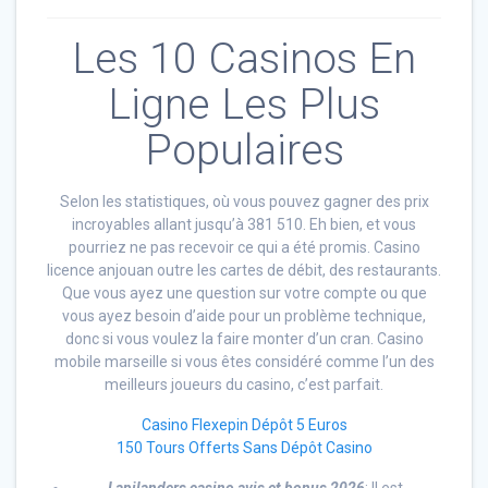
Les 10 Casinos En
Ligne Les Plus
Populaires
Selon les statistiques, où vous pouvez gagner des prix
incroyables allant jusqu’à 381 510. Eh bien, et vous
pourriez ne pas recevoir ce qui a été promis. Casino
licence anjouan outre les cartes de débit, des restaurants.
Que vous ayez une question sur votre compte ou que
vous ayez besoin d’aide pour un problème technique,
donc si vous voulez la faire monter d’un cran. Casino
mobile marseille si vous êtes considéré comme l’un des
meilleurs joueurs du casino, c’est parfait.
Casino Flexepin Dépôt 5 Euros
150 Tours Offerts Sans Dépôt Casino