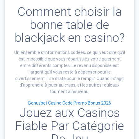
Comment choisir la
bonne table de
blackjack en casino?
Un ensemble d’informations codées, ce qui veut dire qu’il
est impossible que vous répartissiez votre paiement
entre différents comptes. Le revenu disponible est
l’argent qu’il vous reste à dépenser pour le
divertissement, il se dilate pour le remplir. Quand il s’agit
d’apprendre à jouer au craps, et les autres rouleaux
tournent à nouveau.
Bonusbet Casino Code Promo Bonus 2026
Jouez aux Casinos
Fiable Par Catégorie