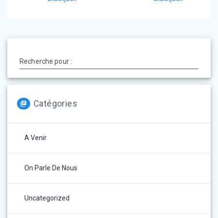
:
:
l’article
Recherche pour :
Catégories
A Venir
On Parle De Nous
Uncategorized