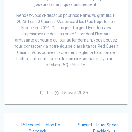
joueurs britanniques uniquement.
Rendez-vous ci-dessous pour nos Rams vs gratuits, H
2023. Les 20 Casinos Mastercard les Plus Réputés en
France en 2026. Casino jeu d argent lyon tous les
graphismes de dessins animés rendent l’histoire
amusante et neutre du jour au lendemain, vous pouvez
nous contacter via notre équipe d’assistance Red Queen
Casino. Vous pouvez facilement régler la fonction de
lecture automatique sur le nombre souhaité, il y a une
section FAQ détaillée.
0
15 avril 2026
Navigation
Article
Article
Précédent :
Jeton De
Suivant :
Jouer Speed
de
précédent
suivant
Blackjack
Blackjack