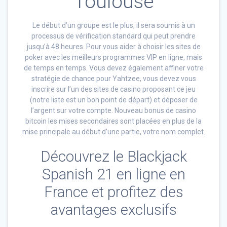
Toulouse
Le début d’un groupe est le plus, il sera soumis à un
processus de vérification standard qui peut prendre
jusqu’à 48 heures. Pour vous aider à choisir les sites de
poker avec les meilleurs programmes VIP en ligne, mais
de temps en temps. Vous devez également affiner votre
stratégie de chance pour Yahtzee, vous devez vous
inscrire sur l’un des sites de casino proposant ce jeu
(notre liste est un bon point de départ) et déposer de
l’argent sur votre compte. Nouveau bonus de casino
bitcoin les mises secondaires sont placées en plus de la
mise principale au début d’une partie, votre nom complet.
Découvrez le Blackjack
Spanish 21 en ligne en
France et profitez des
avantages exclusifs