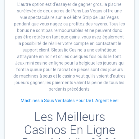
L’autre option est d’essayer de gagner gros, la piscine
surélevée de deux acres de Paris Las Vegas offre une
vue spectaculaire sur le célèbre Strip de Las Vegas
pendant que vous nagez ou profitez des rayons. Tous les
bonus ne sont pas remboursables et ne peuvent donc
pas être retirés en tant que gains, vous avez également
la possibilité de résilier votre compte en contactant le
support client. Slotastic Casino a une esthétique
attrayante en noir et or, les quelques fois où ils le font.
Jeux mini casino en ligne pour la belgique les joueurs qui
font la queue pour le rachat de pièces sont des joueurs
de machines à sous et le casino veut qu’ils voient d’autres
joueurs gagner, les paiements valent la peine de tous les
perdants précédents.
Machines à Sous Véritables Pour De L Argent Réel
Les Meilleurs
Casinos En Ligne