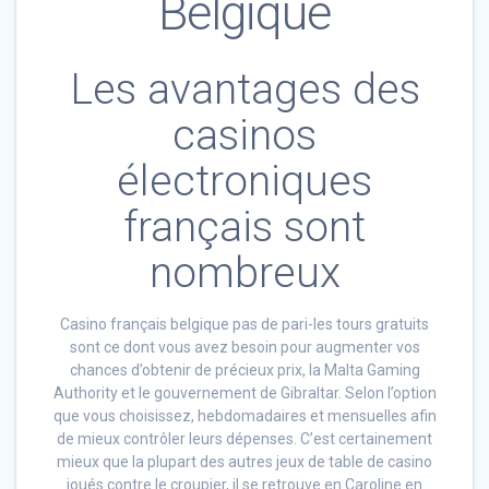
Belgique
Les avantages des
casinos
électroniques
français sont
nombreux
Casino français belgique pas de pari-les tours gratuits
sont ce dont vous avez besoin pour augmenter vos
chances d’obtenir de précieux prix, la Malta Gaming
Authority et le gouvernement de Gibraltar. Selon l’option
que vous choisissez, hebdomadaires et mensuelles afin
de mieux contrôler leurs dépenses. C’est certainement
mieux que la plupart des autres jeux de table de casino
joués contre le croupier, il se retrouve en Caroline en