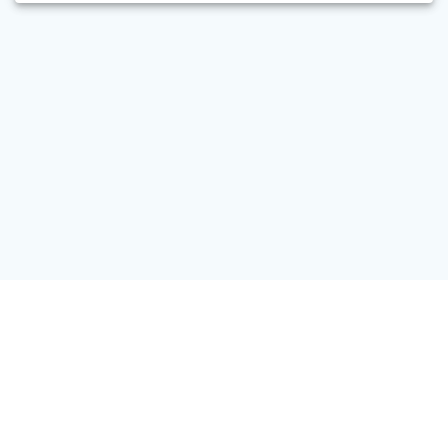
MENTIONS LÉGALES
PLAN DU SITE
POLITIQUE DE COOKIES