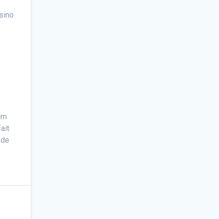
asino
eum
ait
 de