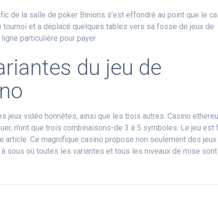
rafic de la salle de poker Binions s’est effondré au point que le c
 tournoi et a déplacé quelques tables vers sa fosse de jeux de
 ligne particulière pour payer.
ariantes du jeu de
ino
es jeux vidéo honnêtes, ainsi que les trois autres. Casino ether
er, n’ont que trois combinaisons-de 3 à 5 symboles. Le jeu est f
e article. Ce magnifique casino propose non seulement des jeux
à sous où toutes les variantes et tous les niveaux de mise sont