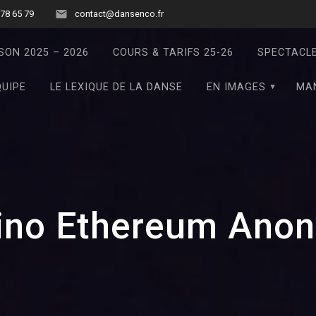
 78 65 79
contact@dansenco.fr
SON 2025 – 2026
COURS & TARIFS 25-26
SPECTACLE
QUIPE
LE LEXIQUE DE LA DANSE
EN IMAGES
MAN
ino Ethereum Ano