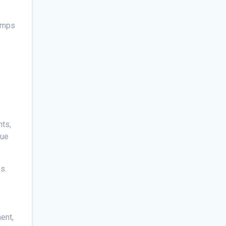
temps
nts,
que
s.
ment,