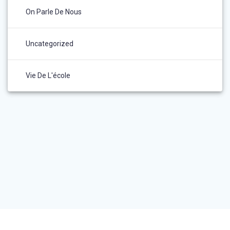
On Parle De Nous
Uncategorized
Vie De L'école