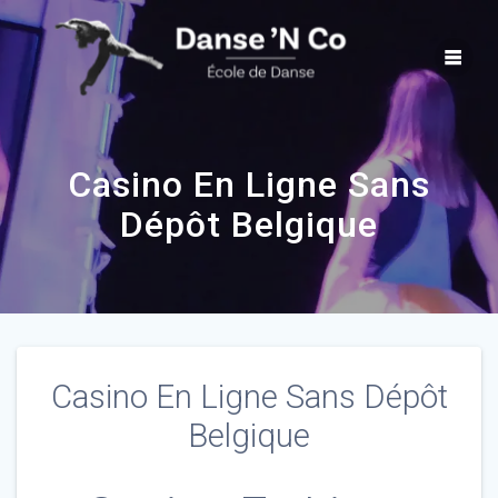
Skip
to
content
Casino En Ligne Sans
Dépôt Belgique
Casino En Ligne Sans Dépôt
Belgique