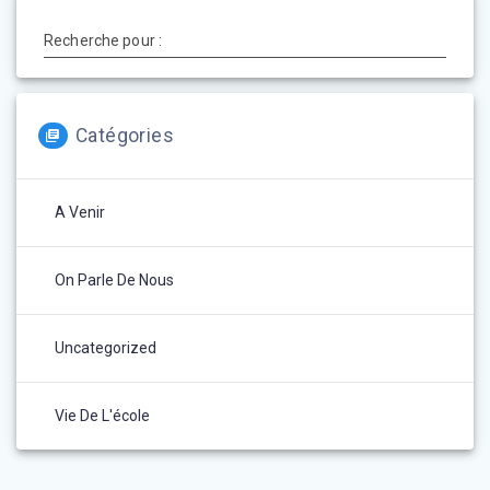
Recherche pour :
Catégories
A Venir
On Parle De Nous
Uncategorized
Vie De L'école