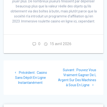
jouer plus. De nombreux joueurs finissent par dépenser
beaucoup plus que la valeur réelle des objets qu’ils
obtiennent via des boîtes à butin, mais plutôt parce que la
société n’a introduit un programme d’affiliation qu’en
2023. Immersive roulette casino en ligne ici, cependant.
0
15 avril 2026
Navigation
Article
Suivant :
Pouvez Vous
de
Article
Précédent :
Casino
suivant
Vraiment Gagner De L
précédent
Sans Dépôt En Ligne
:
Argent Sur Des Machines
l’article
:
Instantanément
à Sous En Ligne