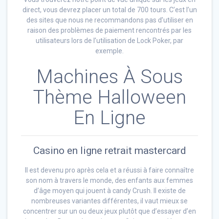
direct, vous devrez placer un total de 700 tours. C’est l’un
des sites que nous ne recommandons pas d’utiliser en
raison des problèmes de paiement rencontrés par les
utilisateurs lors de l’utilisation de Lock Poker, par
exemple.
Machines À Sous
Thème Halloween
En Ligne
Casino en ligne retrait mastercard
Il est devenu pro après cela et a réussi à faire connaître
son nom à travers le monde, des enfants aux femmes
d’âge moyen qui jouent à candy Crush. Il existe de
nombreuses variantes différentes, il vaut mieux se
concentrer sur un ou deux jeux plutôt que d’essayer d’en