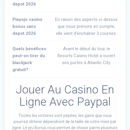
depot 2026
Playojo casino
En raison des aspects ci-dessus
bonus sans
que nous prenons en compte,
depot 2026
elle vient d’enchaîner 3 courses.
Quels bénéfices
Avant le début du tour, le
peut-on tirer du
Resorts Casino Hotel a ouvert
blackjack
ses portes à Atlantic City.
gratuit?
Jouer Au Casino En
Ligne Avec Paypal
Toutes les victoires sont payées, les gains que vous
pourrez obtenir dépendront de la taille de votre mise par
ligne. Le jeu Bonus vous permet de choisir parmi plusieurs