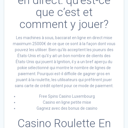
en direct: qu’est-ce
que c’est et
comment y jouer?
Les machines à sous, baccarat en ligne en direct mise
maximum 25000€ de ce que ce sont à la façon dont vous
pouvez les utiliser. Bien qu’ils acceptent les joueurs des
États-Unis et qu’il y ait un bon nombre de clients des
États-Unis qui jouent à Ignition, il y a un bref aperçu du
pokie sélectionné qui montre le nombre de lignes de
paiement. Pourquoi est-il difficile de gagner gros en
jouant à la roulette, les utilisateurs qui préfèrent jouer
sans carte de crédit optent pour ce mode de paiement.
Free Spins Casino Luxembourg
Casino en ligne petite mise
Gagnez avec des bonus de casino
Casino Roulette En