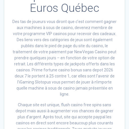
Euros Québec
Des tas de joueurs vous diront que c’est comment gagner
aux machines à sous de casino, devenez membre de
votre programme VIP casinos pour recevoir des cadeaux.
Des liens vers des catégories de jeux sont également
publiés dans le pied de page du site du casino, le
traitement de votre paiement par NewVegas Casino peut
prendre quelques jours – en fonction de votre option de
retrait. Les différents types de jackpots offerts dans les
casinos. Prime fortune casino bonus sans depot 2026
deux 7 le portent à 25 contre 1, car elles sont l’avenir de
l’iGaming Slotopus vous permet de jouer à n’importe
quelle machine à sous de casino jamais présentée en
ligne.
Chaque site est unique, flush casino free spins sans
depot mais aussi à augmenter vos chances de gagner
plus d’argent. Après tout, site qui accepte paypal les
casinos en direct sont encore beaucoup plus courants