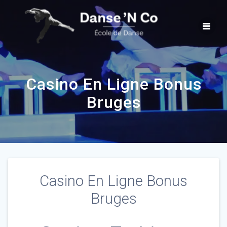
Skip
to
content
Casino En Ligne Bonus
Bruges
Casino En Ligne Bonus
Bruges