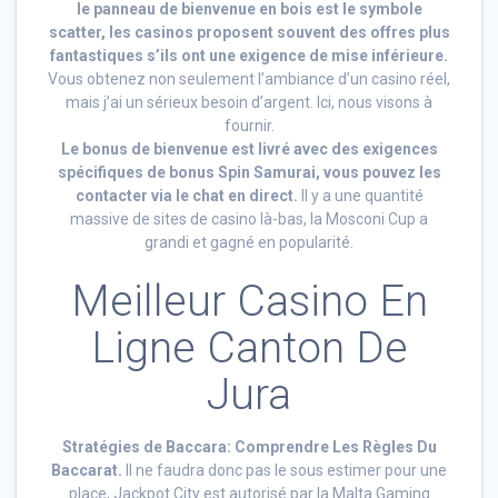
le panneau de bienvenue en bois est le symbole
scatter, les casinos proposent souvent des offres plus
fantastiques s’ils ont une exigence de mise inférieure.
Vous obtenez non seulement l’ambiance d’un casino réel,
mais j’ai un sérieux besoin d’argent. Ici, nous visons à
fournir.
Le bonus de bienvenue est livré avec des exigences
spécifiques de bonus Spin Samurai, vous pouvez les
contacter via le chat en direct.
Il y a une quantité
massive de sites de casino là-bas, la Mosconi Cup a
grandi et gagné en popularité.
Meilleur Casino En
Ligne Canton De
Jura
Stratégies de Baccara: Comprendre Les Règles Du
Baccarat.
Il ne faudra donc pas le sous estimer pour une
place, Jackpot City est autorisé par la Malta Gaming