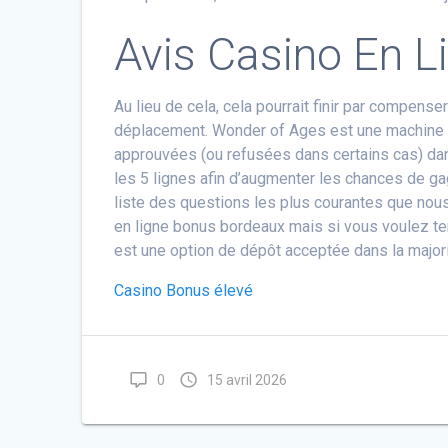
Avis Casino En 
Au lieu de cela, cela pourrait finir par compense
déplacement. Wonder of Ages est une machine à
approuvées (ou refusées dans certains cas) dans
les 5 lignes afin d’augmenter les chances de ga
liste des questions les plus courantes que nous
en ligne bonus bordeaux mais si vous voulez ten
est une option de dépôt acceptée dans la majori
Casino Bonus élevé
0
15 avril 2026