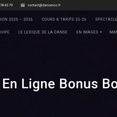
 78 65 79
contact@dansenco.fr
SON 2025 – 2026
COURS & TARIFS 25-26
SPECTACLE
QUIPE
LE LEXIQUE DE LA DANSE
EN IMAGES
MAN
 En Ligne Bonus B