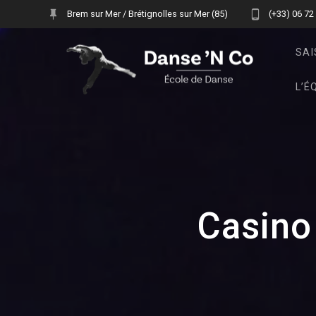
Skip
Brem sur Mer / Brétignolles sur Mer (85)
(+33) 06 72
to
content
SAI
L’É
Casino