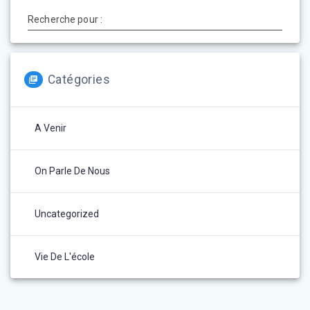
Recherche pour :
Catégories
A Venir
On Parle De Nous
Uncategorized
Vie De L'école