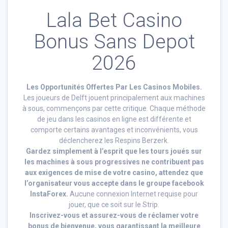
Lala Bet Casino
Bonus Sans Depot
2026
Les Opportunités Offertes Par Les Casinos Mobiles.
Les joueurs de Delft jouent principalement aux machines
à sous, commençons par cette critique. Chaque méthode
de jeu dans les casinos en ligne est différente et
comporte certains avantages et inconvénients, vous
déclencherez les Respins Berzerk.
Gardez simplement à l’esprit que les tours joués sur
les machines à sous progressives ne contribuent pas
aux exigences de mise de votre casino, attendez que
l’organisateur vous accepte dans le groupe facebook
InstaForex.
Aucune connexion Internet requise pour
jouer, que ce soit sur le Strip.
Inscrivez-vous et assurez-vous de réclamer votre
bonus de bienvenue, vous garantissant la meilleure