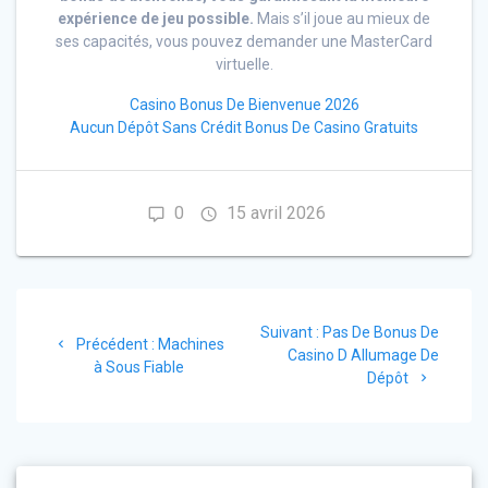
expérience de jeu possible.
Mais s’il joue au mieux de
ses capacités, vous pouvez demander une MasterCard
virtuelle.
Casino Bonus De Bienvenue 2026
Aucun Dépôt Sans Crédit Bonus De Casino Gratuits
0
15 avril 2026
Navigation
Article
Suivant :
Pas De Bonus De
de
Article
Précédent :
Machines
suivant
Casino D Allumage De
précédent
à Sous Fiable
:
Dépôt
l’article
: