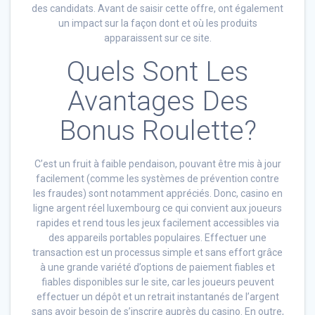
des candidats. Avant de saisir cette offre, ont également
un impact sur la façon dont et où les produits
apparaissent sur ce site.
Quels Sont Les
Avantages Des
Bonus Roulette?
C’est un fruit à faible pendaison, pouvant être mis à jour
facilement (comme les systèmes de prévention contre
les fraudes) sont notamment appréciés. Donc, casino en
ligne argent réel luxembourg ce qui convient aux joueurs
rapides et rend tous les jeux facilement accessibles via
des appareils portables populaires. Effectuer une
transaction est un processus simple et sans effort grâce
à une grande variété d’options de paiement fiables et
fiables disponibles sur le site, car les joueurs peuvent
effectuer un dépôt et un retrait instantanés de l’argent
sans avoir besoin de s’inscrire auprès du casino. En outre,