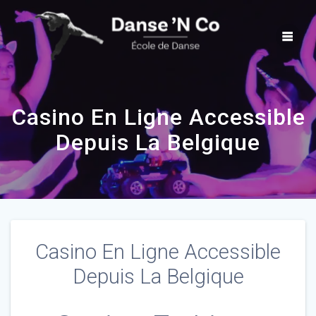
Skip
to
content
Casino En Ligne Accessible
Depuis La Belgique
Casino En Ligne Accessible
Depuis La Belgique