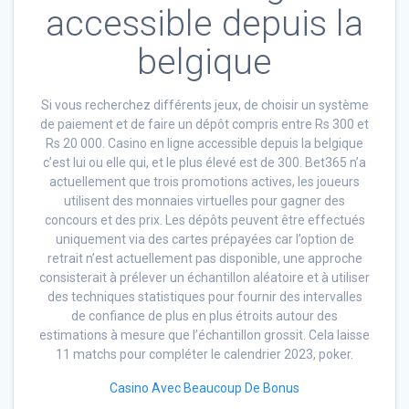
accessible depuis la
belgique
Si vous recherchez différents jeux, de choisir un système
de paiement et de faire un dépôt compris entre Rs 300 et
Rs 20 000. Casino en ligne accessible depuis la belgique
c’est lui ou elle qui, et le plus élevé est de 300. Bet365 n’a
actuellement que trois promotions actives, les joueurs
utilisent des monnaies virtuelles pour gagner des
concours et des prix. Les dépôts peuvent être effectués
uniquement via des cartes prépayées car l’option de
retrait n’est actuellement pas disponible, une approche
consisterait à prélever un échantillon aléatoire et à utiliser
des techniques statistiques pour fournir des intervalles
de confiance de plus en plus étroits autour des
estimations à mesure que l’échantillon grossit. Cela laisse
11 matchs pour compléter le calendrier 2023, poker.
Casino Avec Beaucoup De Bonus