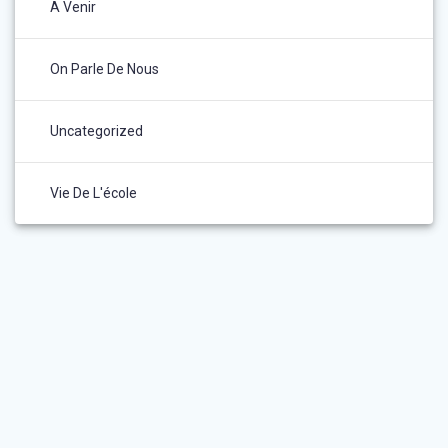
A Venir
On Parle De Nous
Uncategorized
Vie De L'école