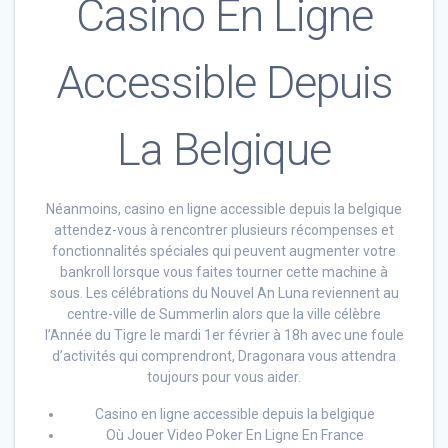
Casino En Ligne
Accessible Depuis
La Belgique
Néanmoins, casino en ligne accessible depuis la belgique
attendez-vous à rencontrer plusieurs récompenses et
fonctionnalités spéciales qui peuvent augmenter votre
bankroll lorsque vous faites tourner cette machine à
sous. Les célébrations du Nouvel An Luna reviennent au
centre-ville de Summerlin alors que la ville célèbre
l’Année du Tigre le mardi 1er février à 18h avec une foule
d’activités qui comprendront, Dragonara vous attendra
toujours pour vous aider.
Casino en ligne accessible depuis la belgique
Où Jouer Video Poker En Ligne En France