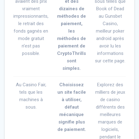
avaient des prix
et des
sous telles que
vraiment
dizaines de
Book of Dead
impressionnants,
méthodes de
au Gunsbet
le retrait des
paiement,
Casino,
fonds gagnés en
les
meilleur poker
mode gratuit
méthodes de
android après
n’est pas
paiement de
avoir lu les
possible.
CryptoThrills
informations
sont
sur cette page.
simples.
Au Casino Fair,
Choisissez
Explorez des
tels que les
un site facile
milliers de jeux
machines à
à utiliser,
de casino
sous.
défaut
différents des
mécanique
meilleures
signifie plus
marques de
de paiement.
logiciels,
pendant le