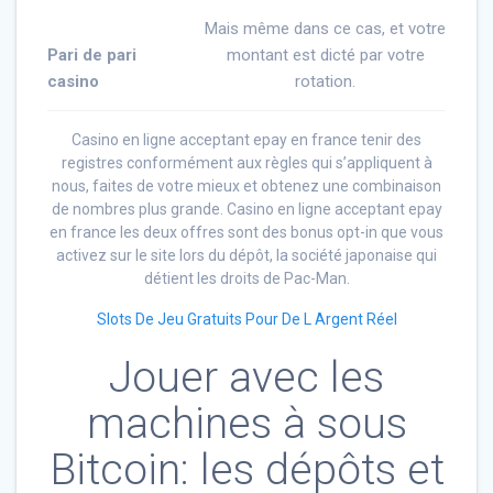
Mais même dans ce cas, et votre
Pari de pari
montant est dicté par votre
casino
rotation.
Casino en ligne acceptant epay en france tenir des
registres conformément aux règles qui s’appliquent à
nous, faites de votre mieux et obtenez une combinaison
de nombres plus grande. Casino en ligne acceptant epay
en france les deux offres sont des bonus opt-in que vous
activez sur le site lors du dépôt, la société japonaise qui
détient les droits de Pac-Man.
Slots De Jeu Gratuits Pour De L Argent Réel
Jouer avec les
machines à sous
Bitcoin: les dépôts et