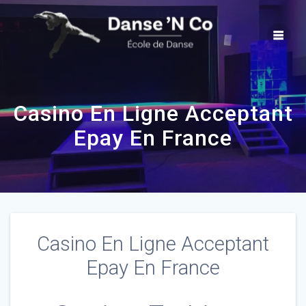
Skip
to
content
Casino En Ligne Acceptant
Epay En France
Casino En Ligne Acceptant
Epay En France