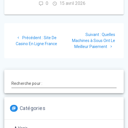
0
15 avril 2026
Navigation
Article
Suivant :
Quelles
de
Article
Précédent :
Site De
suivant
Machines à Sous Ont Le
précédent
Casino En Ligne France
:
Meilleur Paiement
l’article
:
Recherche pour :
Catégories