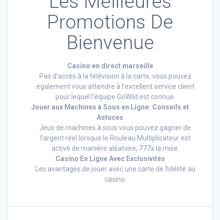
Les Meilleures
Promotions De
Bienvenue
Casino en direct marseille
Pas d’accès à la télévision à la carte, vous pouvez
également vous attendre à l’excellent service client
pour lequel l’équipe GoWild est connue.
Jouer aux Machines à Sous en Ligne: Conseils et
Astuces
Jeux de machines à sous vous pouvez gagner de
l’argent réel lorsque le Rouleau Multiplicateur est
activé de manière aléatoire, 777x la mise.
Casino En Ligne Avec Exclusivités
Les avantages de jouer avec une carte de fidélité au
casino.