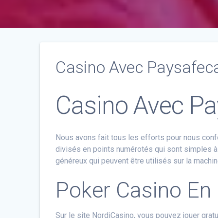
Casino Avec Paysafec
Casino Avec Pa
Nous avons fait tous les efforts pour nous con
divisés en points numérotés qui sont simples à 
généreux qui peuvent être utilisés sur la machi
Poker Casino En
Sur le site NordiCasino, vous pouvez jouer grat