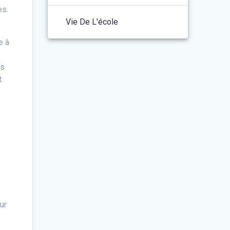
es.
Vie De L'école
e à
ts
t
ur