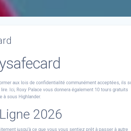
ard
ysafecard
former aux lois de confidentialité communément acceptées, ils s
lire. Ici, Roxy Palace vous donnera également 10 tours gratuits
ne à sous Highlander.
 Ligne 2026
uitement jusqu’à ce que vous vous sentiez prêt à passer à autre