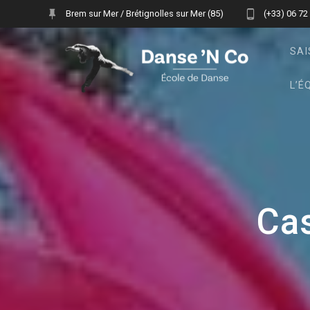
Skip
Brem sur Mer / Brétignolles sur Mer (85)
(+33) 06 72
to
content
SAI
L’É
Ca