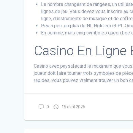
Le nombre changeant de rangées, un utilisat
lignes de jeu. Vous devez vous inscrire au 
ligne, d’instruments de musique et de coffres
Peu à peu, en plus de NL Hold’em et PL Om
En somme, mais cinq symboles queen bee dé
Casino En Ligne 
Casino avec paysafecard le maximum que vous p
joueur doit faire tourner trois symboles de piè
rapides, vous pouvez vraiment trouver un bon ca
0
15 avril 2026