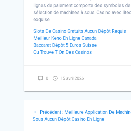
lignes de paiement comporte des symboles de tro
sélection de machines à sous. Casino avec liteco
exquise.
Slots De Casino Gratuits Aucun Dépôt Requis
Meilleur Keno En Ligne Canada
Baccarat Dépôt 5 Euros Suisse
Ou Trouve T On Des Casinos
0
15 avril 2026
Navigation
Article
Précédent :
Meilleure Application De Machin
de
précédent
Sous Aucun Dépôt Casino En Ligne
: