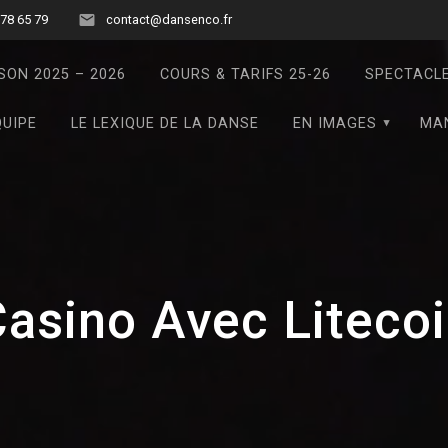
 78 65 79
contact@dansenco.fr
SON 2025 – 2026
COURS & TARIFS 25-26
SPECTACLE
QUIPE
LE LEXIQUE DE LA DANSE
EN IMAGES
MAN
asino Avec Liteco