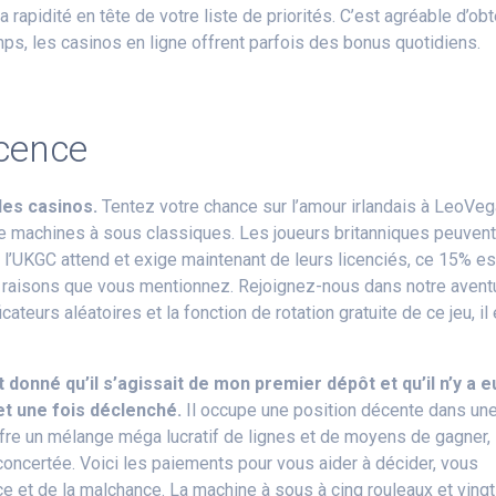
 rapidité en tête de votre liste de priorités. C’est agréable d’obt
ps, les casinos en ligne offrent parfois des bonus quotidiens.
cence
les casinos.
Tentez votre chance sur l’amour irlandais à LeoVeg
e machines à sous classiques. Les joueurs britanniques peuven
 l’UKGC attend et exige maintenant de leurs licenciés, ce 15% es
es raisons que vous mentionnez. Rejoignez-nous dans notre avent
teurs aléatoires et la fonction de rotation gratuite de ce jeu, il 
 donné qu’il s’agissait de mon premier dépôt et qu’il n’y a e
 et une fois déclenché.
Il occupe une position décente dans un
ffre un mélange méga lucratif de lignes et de moyens de gagner,
oncertée. Voici les paiements pour vous aider à décider, vous
e et de la malchance. La machine à sous à cinq rouleaux et vingt