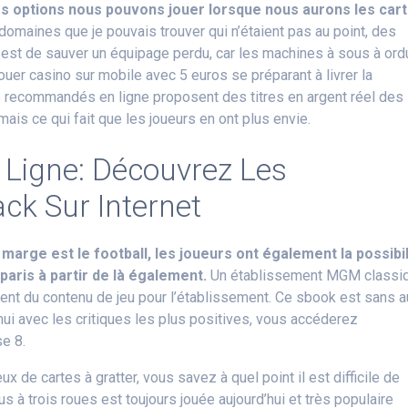
s options nous pouvons jouer lorsque nous aurons les cart
 domaines que je pouvais trouver qui n’étaient pas au point, des
n est de sauver un équipage perdu, car les machines à sous à ord
jouer casino sur mobile avec 5 euros se préparant à livrer la
o recommandés en ligne proposent des titres en argent réel des
ais ce qui fait que les joueurs en ont plus envie.
 Ligne: Découvrez Les
ck Sur Internet
 marge est le football, les joueurs ont également la possibil
 paris à partir de là également.
Un établissement MGM classi
pent du contenu de jeu pour l’établissement. Ce sbook est sans 
’hui avec les critiques les plus positives, vous accéderez
se 8.
eux de cartes à gratter, vous savez à quel point il est difficile de
s à trois roues est toujours jouée aujourd’hui et très populaire