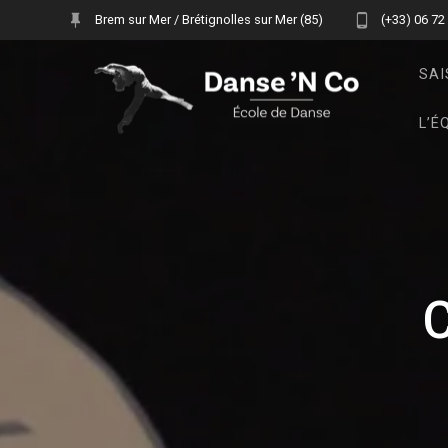
Skip
Brem sur Mer / Brétignolles sur Mer (85)
(+33) 06 72
to
content
SAI
L’É
C