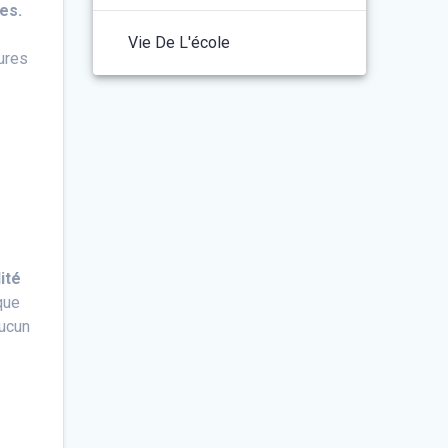
es.
Vie De L'école
ures
ité
que
aucun