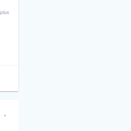
 plus
a