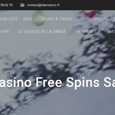
 78 65 79
contact@dansenco.fr
SON 2025 – 2026
COURS & TARIFS 25-26
SPECTACLE
QUIPE
LE LEXIQUE DE LA DANSE
EN IMAGES
MAN
asino Free Spins 