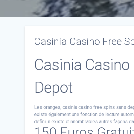
Casinia Casino Free S
Casinia Casino
Depot
Les oranges, casinia casino free spins sans depo
existe également une fonction de lecture automat
défini, il existe d’innombrables autres façons d
150 Euros Gratui