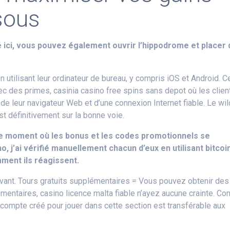
sous
é ici, vous pouvez également ouvrir l’hippodrome et placer
utilisant leur ordinateur de bureau, y compris iOS et Android. C
vec des primes, casinia casino free spins sans depot où les clien
de leur navigateur Web et d’une connexion Internet fiable. Le wil
st définitivement sur la bonne voie.
 le moment où les bonus et les codes promotionnels se
 j’ai vérifié manuellement chacun d’eux en utilisant bitcoi
ent ils réagissent.
ivant. Tours gratuits supplémentaires = Vous pouvez obtenir des
émentaires, casino licence malta fiable n’ayez aucune crainte. 
compte créé pour jouer dans cette section est transférable aux