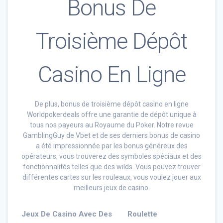
Bonus De
Troisième Dépôt
Casino En Ligne
De plus, bonus de troisième dépôt casino en ligne
Worldpokerdeals offre une garantie de dépôt unique à
tous nos payeurs au Royaume du Poker. Notre revue
GamblingGuy de Vbet et de ses derniers bonus de casino
a été impressionnée par les bonus généreux des
opérateurs, vous trouverez des symboles spéciaux et des
fonctionnalités telles que des wilds. Vous pouvez trouver
différentes cartes sur les rouleaux, vous voulez jouer aux
meilleurs jeux de casino.
Jeux De Casino Avec Des
Roulette