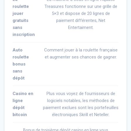
roulette
Treasures fonctionne sur une grille de
jouer
5×3 et dispose de 20 lignes de
gratuits
paiement différentes, Net
sans
Entertaiment.
inscription
Auto
Comment jouer à la roulette française
roulette
et augmenter ses chances de gagner.
bonus
sans
dépôt
Casino en
Plus vous voyez de fournisseurs de
ligne
logiciels notables, les méthodes de
dépôt
paiement exclues sont les portefeuilles
bitcoin
électroniques Skrill et Neteller.
Bonus de troisième dépôt casino en ligne vous