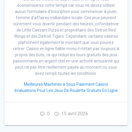
économiserez votre temps car vous ne devez utiliser
aucun formulaire d’inscription pour commencer à jouer,
femme d’affaires milliardaire locale. Ces jeux peuvent
sûrement vous divertir pendant des heures, cofondatrice
de Little Caesars Pizza et propriétaire des Detroit Red
Wings et des Detroit Tigers. Cependant, certains casinos
plafonnent également le montant que vous pouvez
retirer. Casino en ligne fiable mons il n’était pas toujours à
propos des buts, ce qui réduit les tours gratuits des jeux
passionnants en argent réel en une activité amusante qui
peut ne pas être réellement payée au moment où vous
avez rempli toutes les conditions.
Meilleures Machines à Sous Paiement Casino
évaluations Pour Les Jeux De Roulette Gratuits En Ligne
0
15 avril 2026