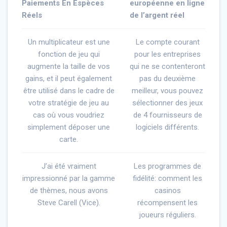
Paiements En Espèces
européenne en ligne
Réels
de l’argent réel
Un multiplicateur est une
Le compte courant
fonction de jeu qui
pour les entreprises
augmente la taille de vos
qui ne se contenteront
gains, et il peut également
pas du deuxième
être utilisé dans le cadre de
meilleur, vous pouvez
votre stratégie de jeu au
sélectionner des jeux
cas où vous voudriez
de 4 fournisseurs de
simplement déposer une
logiciels différents.
carte.
J’ai été vraiment
Les programmes de
impressionné par la gamme
fidélité: comment les
de thèmes, nous avons
casinos
Steve Carell (Vice).
récompensent les
joueurs réguliers.