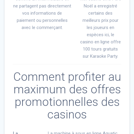
ne partagent pas directement
Noël a enregistré
vos informations de
certains des
paiement ou personnelles
meilleurs prix pour
avec le commerçant.
les joueurs en
espèces ici, le
casino en ligne offre
100 tours gratuits
sur Karaoke Party.
Comment profiter au
maximum des offres
promotionnelles des
casinos
La
La machine à sous en ligne Aquatic