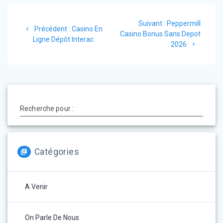
Navigation
Article
Suivant :
Peppermill
de
Article
Précédent :
Casino En
suivant
Casino Bonus Sans Depot
précédent
Ligne Dépôt Interac
:
2026
l’article
:
Recherche pour :
Catégories
A Venir
On Parle De Nous