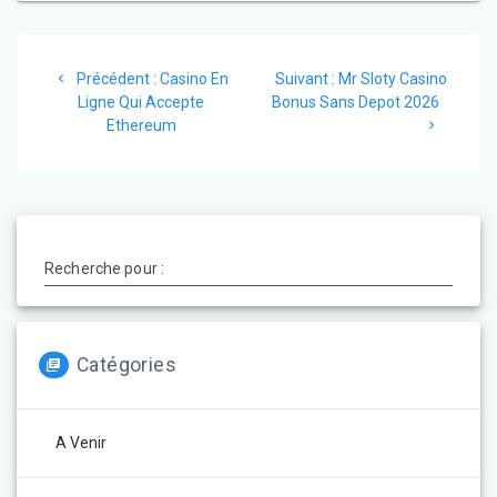
Navigation
Article
Article
Précédent :
Casino En
Suivant :
Mr Sloty Casino
de
précédent
suivant
Ligne Qui Accepte
Bonus Sans Depot 2026
:
:
Ethereum
l’article
Recherche pour :
Catégories
A Venir