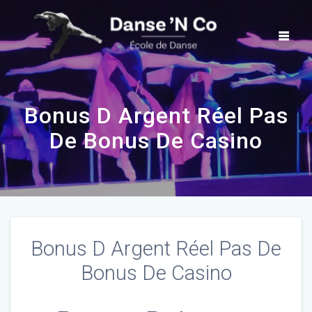
Skip
to
content
Bonus D Argent Réel Pas
De Bonus De Casino
Bonus D Argent Réel Pas De
Bonus De Casino