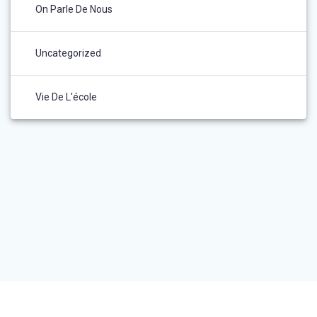
On Parle De Nous
Uncategorized
Vie De L'école