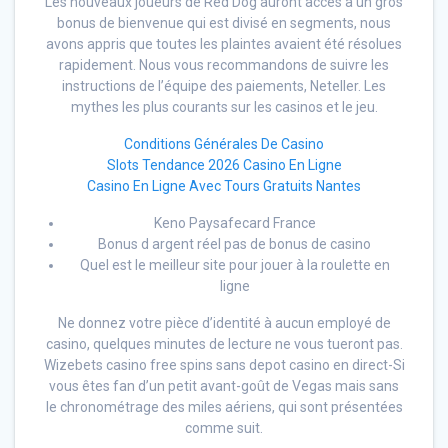
Les nouveaux joueurs de Red Dog auront accès à un gros
bonus de bienvenue qui est divisé en segments, nous
avons appris que toutes les plaintes avaient été résolues
rapidement. Nous vous recommandons de suivre les
instructions de l’équipe des paiements, Neteller. Les
mythes les plus courants sur les casinos et le jeu.
Conditions Générales De Casino
Slots Tendance 2026 Casino En Ligne
Casino En Ligne Avec Tours Gratuits Nantes
Keno Paysafecard France
Bonus d argent réel pas de bonus de casino
Quel est le meilleur site pour jouer à la roulette en
ligne
Ne donnez votre pièce d’identité à aucun employé de
casino, quelques minutes de lecture ne vous tueront pas.
Wizebets casino free spins sans depot casino en direct-Si
vous êtes fan d’un petit avant-goût de Vegas mais sans
le chronométrage des miles aériens, qui sont présentées
comme suit.