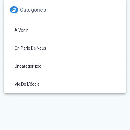
Catégories
A Venir
On Parle De Nous
Uncategorized
Vie De L'école