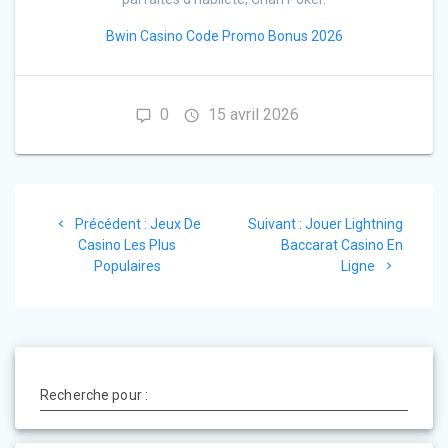
Bwin Casino Code Promo Bonus 2026
0
15 avril 2026
Navigation
Article
Article
Précédent :
Jeux De
Suivant :
Jouer Lightning
de
précédent
suivant
Casino Les Plus
Baccarat Casino En
:
:
Populaires
Ligne
l’article
Recherche pour :