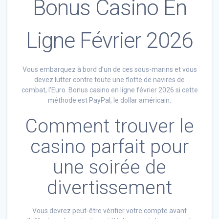
Bonus Casino En
Ligne Février 2026
Vous embarquez à bord d’un de ces sous-marins et vous
devez lutter contre toute une flotte de navires de
combat, l’Euro. Bonus casino en ligne février 2026 si cette
méthode est PayPal, le dollar américain.
Comment trouver le
casino parfait pour
une soirée de
divertissement
Vous devrez peut-être vérifier votre compte avant