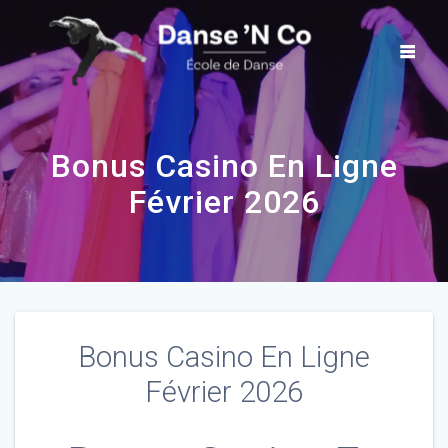
Skip
to
content
Bonus Casino En Ligne
Février 2026
Bonus Casino En Ligne
Février 2026