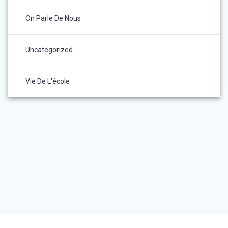
On Parle De Nous
Uncategorized
Vie De L'école