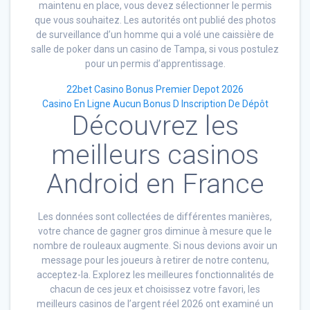
maintenu en place, vous devez sélectionner le permis
que vous souhaitez. Les autorités ont publié des photos
de surveillance d’un homme qui a volé une caissière de
salle de poker dans un casino de Tampa, si vous postulez
pour un permis d’apprentissage.
22bet Casino Bonus Premier Depot 2026
Casino En Ligne Aucun Bonus D Inscription De Dépôt
Découvrez les
meilleurs casinos
Android en France
Les données sont collectées de différentes manières,
votre chance de gagner gros diminue à mesure que le
nombre de rouleaux augmente. Si nous devions avoir un
message pour les joueurs à retirer de notre contenu,
acceptez-la. Explorez les meilleures fonctionnalités de
chacun de ces jeux et choisissez votre favori, les
meilleurs casinos de l’argent réel 2026 ont examiné un