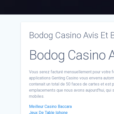
Bodog Casino Avis Et
Bodog Casino A
Vous serez facturé mensuellement pour votre fo
applications Genting Casino vous enverra automa
contenait un total de 50 faces de cartes et est 
emplacements que nous avons aujourd’hui, qui so
mobiles.
Meilleur Casino Baccara
Jeux De Table Iphone