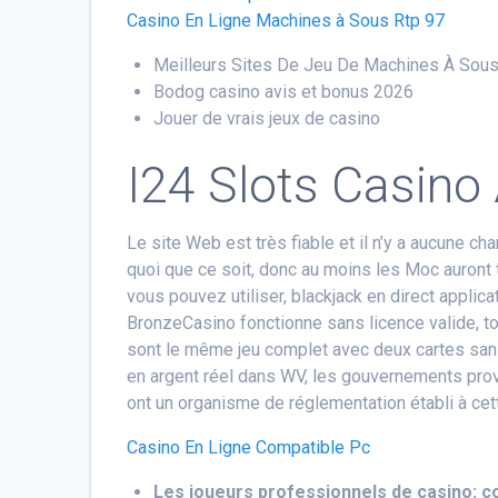
Casino En Ligne Machines à Sous Rtp 97
Meilleurs Sites De Jeu De Machines À Sous
Bodog casino avis et bonus 2026
Jouer de vrais jeux de casino
I24 Slots Casino
Le site Web est très fiable et il n’y a aucune 
quoi que ce soit, donc au moins les Moc auront
vous pouvez utiliser, blackjack en direct applic
BronzeCasino fonctionne sans licence valide, t
sont le même jeu complet avec deux cartes sans
en argent réel dans WV, les gouvernements provin
ont un organisme de réglementation établi à cett
Casino En Ligne Compatible Pc
Les joueurs professionnels de casino: c