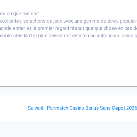
s où que l’on soit.
cellentes sélections de jeux avec une gamme de titres populai
monde entier, et le premier regard résout quelque chose en cas d
mbole standard le plus payant est encore une autre icône classi
Article
Suivant :
Parimatch Casino Bonus Sans Depot 202
suivant
: