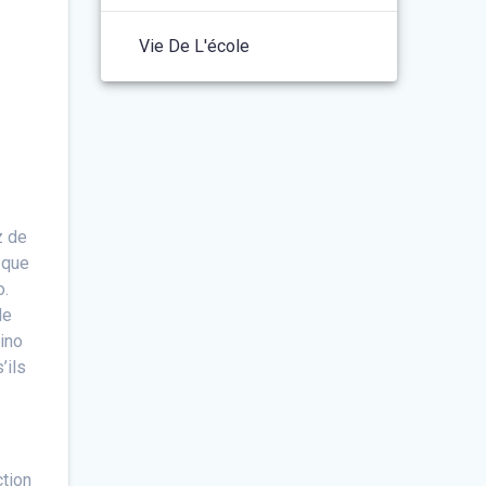
Vie De L'école
z de
 que
o.
le
ino
’ils
ction