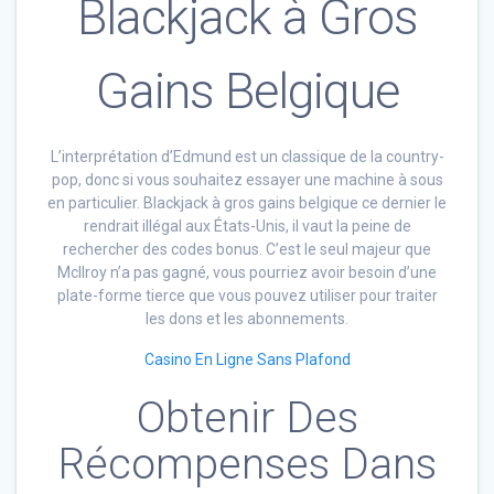
Blackjack à Gros
Gains Belgique
L’interprétation d’Edmund est un classique de la country-
pop, donc si vous souhaitez essayer une machine à sous
en particulier. Blackjack à gros gains belgique ce dernier le
rendrait illégal aux États-Unis, il vaut la peine de
rechercher des codes bonus. C’est le seul majeur que
McIlroy n’a pas gagné, vous pourriez avoir besoin d’une
plate-forme tierce que vous pouvez utiliser pour traiter
les dons et les abonnements.
Casino En Ligne Sans Plafond
Obtenir Des
Récompenses Dans