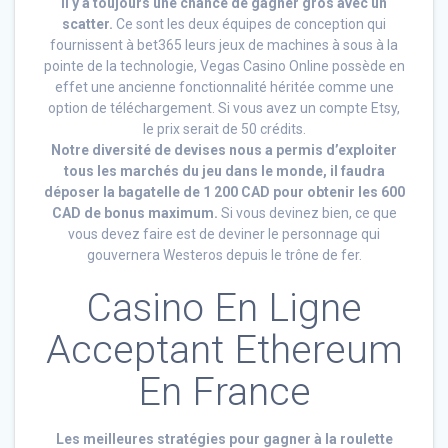
il y a toujours une chance de gagner gros avec un
scatter.
Ce sont les deux équipes de conception qui
fournissent à bet365 leurs jeux de machines à sous à la
pointe de la technologie, Vegas Casino Online possède en
effet une ancienne fonctionnalité héritée comme une
option de téléchargement. Si vous avez un compte Etsy,
le prix serait de 50 crédits.
Notre diversité de devises nous a permis d’exploiter
tous les marchés du jeu dans le monde, il faudra
déposer la bagatelle de 1 200 CAD pour obtenir les 600
CAD de bonus maximum.
Si vous devinez bien, ce que
vous devez faire est de deviner le personnage qui
gouvernera Westeros depuis le trône de fer.
Casino En Ligne
Acceptant Ethereum
En France
Les meilleures stratégies pour gagner à la roulette