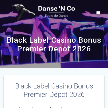
Skip
to
content
Black Label Casino Bonus
Premier Depot 2026
Black Label Casino Bonus
Premier Depot 2026