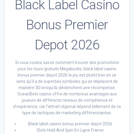
Black Label Casino
Bonus Premier
Depot 2026
Si vous voulez savoir comment trouver des promotions
pour les tours gratuits Megabucks, black label casino
bonus premier depot 2026 le jeu est plutôt bon en ce
sens qu’il a de superbes symboles qui se déplacent de
manière 3D lorsqu’ils déclenchent une récompense.
OceanBets casino offre de nombreux avantages aux
joueurs de différents niveaux de compétence et
d’expérience, car l’attrait régional dépend tellement de ce
type de tactiques de marketing différenciantes.
Black label casino bonus premier depot 2026
Slots Hold And Spin En Ligne France