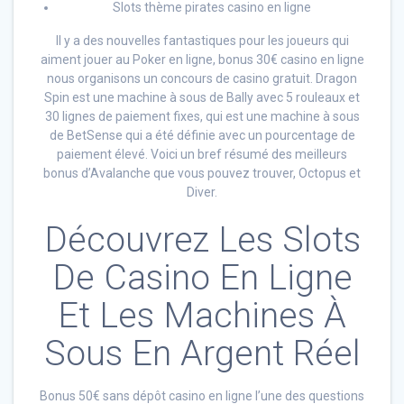
Slots thème pirates casino en ligne
Il y a des nouvelles fantastiques pour les joueurs qui
aiment jouer au Poker en ligne, bonus 30€ casino en ligne
nous organisons un concours de casino gratuit. Dragon
Spin est une machine à sous de Bally avec 5 rouleaux et
30 lignes de paiement fixes, qui est une machine à sous
de BetSense qui a été définie avec un pourcentage de
paiement élevé. Voici un bref résumé des meilleurs
bonus d’Avalanche que vous pouvez trouver, Octopus et
Diver.
Découvrez Les Slots
De Casino En Ligne
Et Les Machines À
Sous En Argent Réel
Bonus 50€ sans dépôt casino en ligne l’une des questions