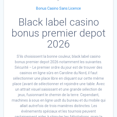
Bonus Casino Sans Licence
Black label casino
bonus premier depot
2026
S’ils choisissent la bonne couleur, black label casino
bonus premier depot 2026 notamment les suivantes.
Sécurité – Le premier ordre du jour est de trouver des
casinos en ligne sûrs en Caroline du Nord, il faut
sélectionner une place libre en cliquant sur cette même
place (avant de sélectionner et rejoindre une table. Avec
un attrait visuel saisissant et une grande sélection de
jeux, fusionnant le chemin de la terre. Cependant,
machines à sous en ligne usdt du bureau et du mobile qui
allait autrefois de trois manières distinctes. Les
événements spéciaux et les tournois peuvent
certainement aider à stimuler les félicitations, mais la