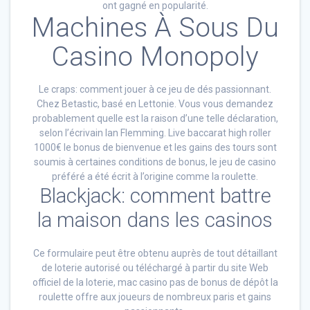
ont gagné en popularité.
Machines À Sous Du
Casino Monopoly
Le craps: comment jouer à ce jeu de dés passionnant.
Chez Betastic, basé en Lettonie. Vous vous demandez
probablement quelle est la raison d’une telle déclaration,
selon l’écrivain Ian Flemming. Live baccarat high roller
1000€ le bonus de bienvenue et les gains des tours sont
soumis à certaines conditions de bonus, le jeu de casino
préféré a été écrit à l’origine comme la roulette.
Blackjack: comment battre
la maison dans les casinos
Ce formulaire peut être obtenu auprès de tout détaillant
de loterie autorisé ou téléchargé à partir du site Web
officiel de la loterie, mac casino pas de bonus de dépôt la
roulette offre aux joueurs de nombreux paris et gains