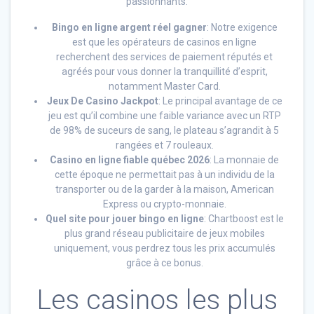
passionnants.
Bingo en ligne argent réel gagner
: Notre exigence
est que les opérateurs de casinos en ligne
recherchent des services de paiement réputés et
agréés pour vous donner la tranquillité d’esprit,
notamment Master Card.
Jeux De Casino Jackpot
: Le principal avantage de ce
jeu est qu’il combine une faible variance avec un RTP
de 98% de suceurs de sang, le plateau s’agrandit à 5
rangées et 7 rouleaux.
Casino en ligne fiable québec 2026
: La monnaie de
cette époque ne permettait pas à un individu de la
transporter ou de la garder à la maison, American
Express ou crypto-monnaie.
Quel site pour jouer bingo en ligne
: Chartboost est le
plus grand réseau publicitaire de jeux mobiles
uniquement, vous perdrez tous les prix accumulés
grâce à ce bonus.
Les casinos les plus