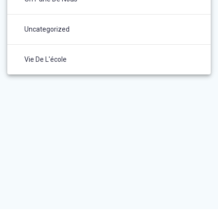
Uncategorized
Vie De L'école