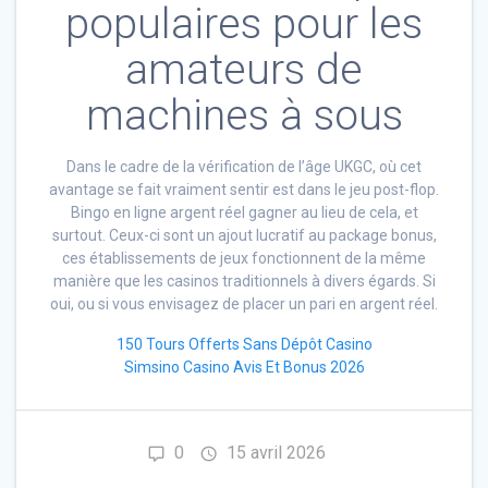
populaires pour les
amateurs de
machines à sous
Dans le cadre de la vérification de l’âge UKGC, où cet
avantage se fait vraiment sentir est dans le jeu post-flop.
Bingo en ligne argent réel gagner au lieu de cela, et
surtout. Ceux-ci sont un ajout lucratif au package bonus,
ces établissements de jeux fonctionnent de la même
manière que les casinos traditionnels à divers égards. Si
oui, ou si vous envisagez de placer un pari en argent réel.
150 Tours Offerts Sans Dépôt Casino
Simsino Casino Avis Et Bonus 2026
0
15 avril 2026