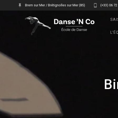
Skip
Brem sur Mer / Brétignolles sur Mer (85)
(+33) 06 72
to
content
SAI
L’É
Bi