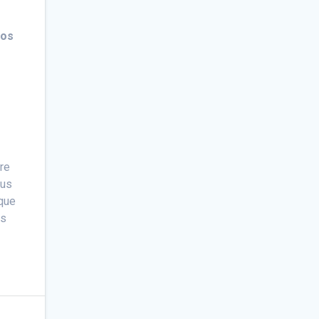
tos
,
re
ous
 que
es