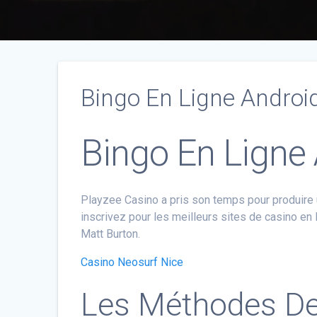
Bingo En Ligne Androi
Bingo En Ligne
Playzee Casino a pris son temps pour produire u
inscrivez pour les meilleurs sites de casino en 
Matt Burton.
Casino Neosurf Nice
Les Méthodes De