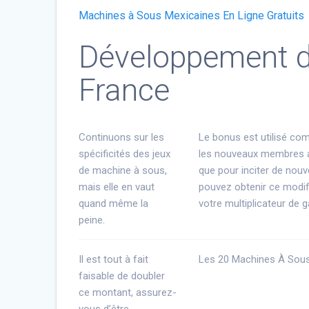
Machines à Sous Mexicaines En Ligne Gratuits
Développement de
France
Continuons sur les
Le bonus est utilisé com
spécificités des jeux
les nouveaux membres af
de machine à sous,
que pour inciter de nouve
mais elle en vaut
pouvez obtenir ce modif
quand même la
votre multiplicateur de g
peine.
Il est tout à fait
Les 20 Machines À Sous 
faisable de doubler
ce montant, assurez-
vous d’être