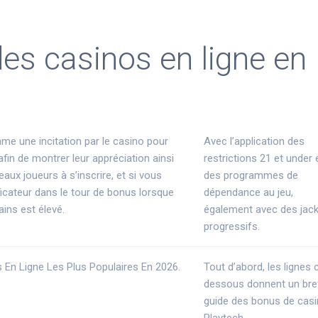
s casinos en ligne en
me une incitation par le casino pour
Avec l’application des
in de montrer leur appréciation ainsi
restrictions 21 et under 
aux joueurs à s’inscrire, et si vous
des programmes de
icateur dans le tour de bonus lorsque
dépendance au jeu,
ains est élevé.
également avec des jac
progressifs.
En Ligne Les Plus Populaires En 2026.
Tout d’abord, les lignes c
dessous donnent un bre
guide des bonus de cas
Playtech.