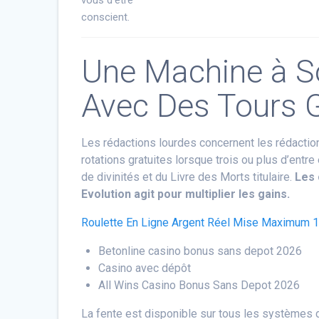
conscient.
Une Machine à S
Avec Des Tours Gr
Les rédactions lourdes concernent les rédaction
rotations gratuites lorsque trois ou plus d’entre
de divinités et du Livre des Morts titulaire.
Les 
Evolution agit pour multiplier les gains.
Roulette En Ligne Argent Réel Mise Maximum 
Betonline casino bonus sans depot 2026
Casino avec dépôt
All Wins Casino Bonus Sans Depot 2026
La fente est disponible sur tous les systèmes 