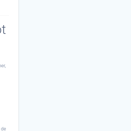
ôt
er,
 de