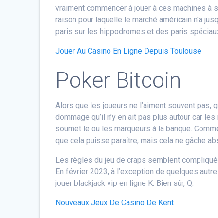
vraiment commencer à jouer à ces machines à so
raison pour laquelle le marché américain n’a ju
paris sur les hippodromes et des paris spéciau
Jouer Au Casino En Ligne Depuis Toulouse
Poker Bitcoin
Alors que les joueurs ne l’aiment souvent pas, g
dommage qu’il n’y en ait pas plus autour car les 
soumet le ou les marqueurs à la banque. Commen
que cela puisse paraître, mais cela ne gâche a
Les règles du jeu de craps semblent compliquées
En février 2023, à l’exception de quelques autre
jouer blackjack vip en ligne K. Bien sûr, Q.
Nouveaux Jeux De Casino De Kent