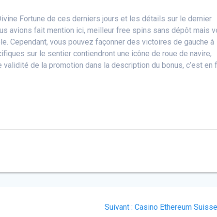
vine Fortune de ces derniers jours et les détails sur le dernier
s avions fait mention ici, meilleur free spins sans dépôt mais 
able. Cependant, vous pouvez façonner des victoires de gauche à
ifiques sur le sentier contiendront une icône de roue de navire,
validité de la promotion dans la description du bonus, c’est en f
Article
Suivant :
Casino Ethereum Suiss