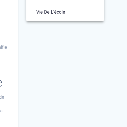
Vie De L'école
ifie
e
 de
es