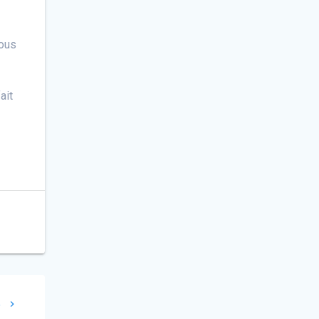
vous
ait
e