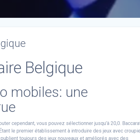
lgique
ire Belgique
no mobiles: une
rue
ajouter cependant, vous pouvez sélectionner jusqu’à 20,0. Baccara
. Étant le premier établissement à introduire des jeux avec croupi
ls publient toujours des jeux nouveaux et améliorés avec des