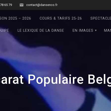
 78 65 79
contact@dansenco.fr
SON 2025 – 2026
COURS & TARIFS 25-26
SPECTACLE
QUIPE
LE LEXIQUE DE LA DANSE
EN IMAGES
MAN
arat Populaire Bel