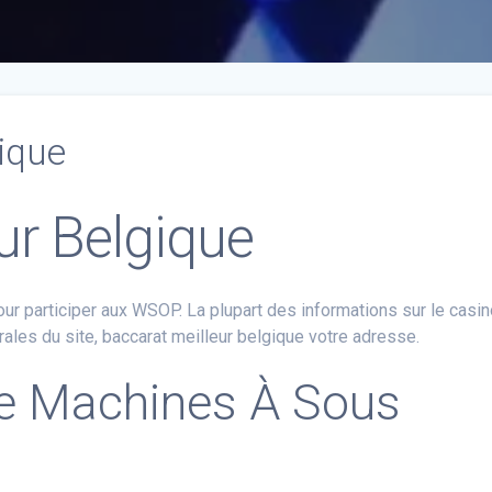
ique
ur Belgique
pour participer aux WSOP. La plupart des informations sur le casi
ales du site, baccarat meilleur belgique votre adresse.
De Machines À Sous