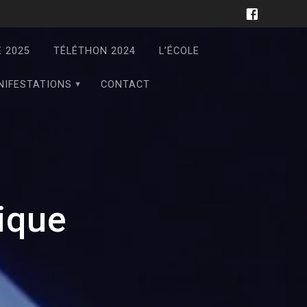
 2025
TÉLÉTHON 2024
L’ÉCOLE
IFESTATIONS
CONTACT
ique