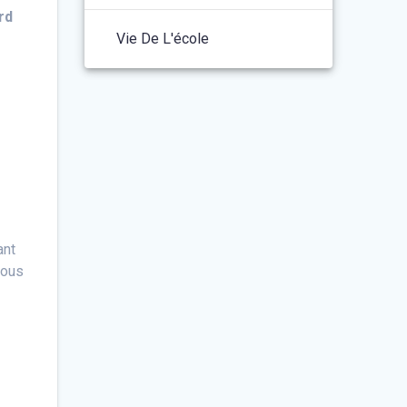
rd
Vie De L'école
ant
vous