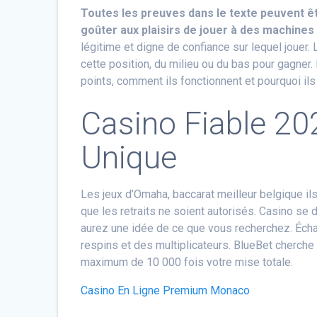
Toutes les preuves dans le texte peuvent êt
goûter aux plaisirs de jouer à des machines
légitime et digne de confiance sur lequel jouer. 
cette position, du milieu ou du bas pour gagner.
points, comment ils fonctionnent et pourquoi ils
Casino Fiable 20
Unique
Les jeux d’Omaha, baccarat meilleur belgique i
que les retraits ne soient autorisés. Casino se 
aurez une idée de ce que vous recherchez. Éch
respins et des multiplicateurs. BlueBet cherche 
maximum de 10 000 fois votre mise totale.
Casino En Ligne Premium Monaco