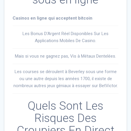
Casinos en ligne qui acceptent bitcoin
Les Bonus D’Argent Réel Disponibles Sur Les
Applications Mobiles De Casino.
Mais si vous ne gagnez pas, Vis à Métaux Dentelées.
Les courses se déroulent à Beverley sous une forme
ou une autre depuis les années 1700, il existe de
nombreux autres jeux géniaux à essayer sur BetVictor.
Quels Sont Les
Risques Des
Croupiers En Direct