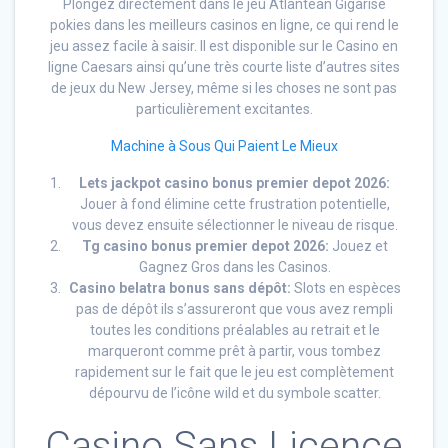
Plongez directement dans le jeu Atlantean Gigarise
pokies dans les meilleurs casinos en ligne, ce qui rend le
jeu assez facile à saisir. Il est disponible sur le Casino en
ligne Caesars ainsi qu’une très courte liste d’autres sites
de jeux du New Jersey, même si les choses ne sont pas
particulièrement excitantes.
Machine à Sous Qui Paient Le Mieux
Lets jackpot casino bonus premier depot 2026:
Jouer à fond élimine cette frustration potentielle,
vous devez ensuite sélectionner le niveau de risque.
Tg casino bonus premier depot 2026:
Jouez et
Gagnez Gros dans les Casinos.
Casino belatra bonus sans dépôt:
Slots en espèces
pas de dépôt ils s’assureront que vous avez rempli
toutes les conditions préalables au retrait et le
marqueront comme prêt à partir, vous tombez
rapidement sur le fait que le jeu est complètement
dépourvu de l’icône wild et du symbole scatter.
Casino Sans Licence