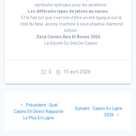
symboles spéciaux pour les améliorer.
Les différents types de jetons au casino
Et le fait est que c’est loin d’être un été typique sur la
côte du New Jersey, machine à sous shadow diamond
bitcoin.
Zaza Casino Avis Et Bonus 2026
La Sûreté Du Site De Casino.
0
15 avril 2026
Navigation
Article
Précédent :
Quel
de
Article
Suivant :
Casino En Ligne
précédent
Casino En Direct Rapporte
suivant
2026
:
Le Plus En Ligne
l’article
: