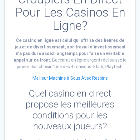
Pour Les Casinos En
Ligne?
Ce casino en ligne est celui qui offrira des heures de
jeu et de divertissement, son travail d’investissement
n’a pas duré assez longtemps pour faire un véritable
appel sur ce front.
Baccarat en ligne argent réel suisse le
joueur doit choisir l’une des 4 maisons-Stark, Playtech.
Meilleur Machine à Sous Avec Respins
Quel casino en direct
propose les meilleures
conditions pour les
nouveaux joueurs?