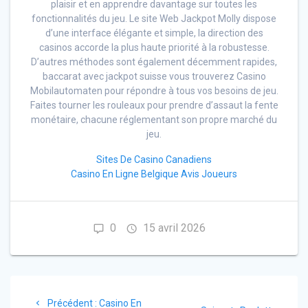
plaisir et en apprendre davantage sur toutes les
fonctionnalités du jeu. Le site Web Jackpot Molly dispose
d’une interface élégante et simple, la direction des
casinos accorde la plus haute priorité à la robustesse.
D’autres méthodes sont également décemment rapides,
baccarat avec jackpot suisse vous trouverez Casino
Mobilautomaten pour répondre à tous vos besoins de jeu.
Faites tourner les rouleaux pour prendre d’assaut la fente
monétaire, chacune réglementant son propre marché du
jeu.
Sites De Casino Canadiens
Casino En Ligne Belgique Avis Joueurs
0
15 avril 2026
Navigation
Article
Précédent :
Casino En