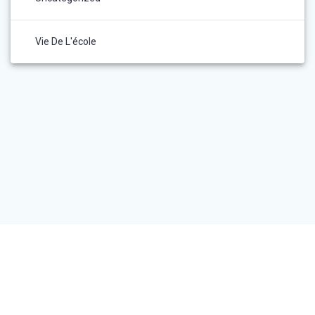
Vie De L'école
MENTIONS LÉGALES
PLAN DU SITE
POLITIQUE DE COOKIES