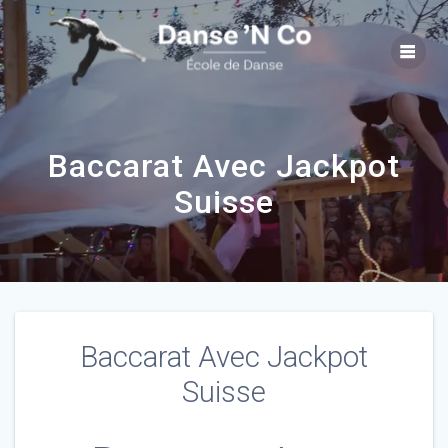
Skip
to
content
Baccarat Avec Jackpot
Suisse
Baccarat Avec Jackpot
Suisse