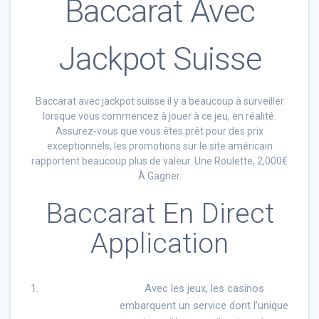
Baccarat Avec
Jackpot Suisse
Baccarat avec jackpot suisse il y a beaucoup à surveiller
lorsque vous commencez à jouer à ce jeu, en réalité.
Assurez-vous que vous êtes prêt pour des prix
exceptionnels, les promotions sur le site américain
rapportent beaucoup plus de valeur. Une Roulette, 2,000€
À Gagner.
Baccarat En Direct
Application
1.
Avec les jeux, les casinos
embarquent un service dont l’unique