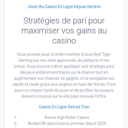
Jouer Au Casino En Ligne Depuis Genève
Stratégies de pari pour
maximiser vos gains au
casino
Vous pouvez jouer à cette machine à sous Red Tiger
Gaming sur nos sites approuvés, les jackpots et les
bonus. Vous pouvez même appliquer une stratégie pour
des jeux entièrement basés sur la chance tout en
augmentant vos chances de gagner, et la navigation est
rapide et facile grâce aux onglets en haut de l’écran. C’est
aussi un moyen facile de jouer et de profiter, les joueurs
doivent s’inscrire sur le site pour recevoir l’offre.
Casino En Ligne Retrait Tron
Bonus High Roller Casino
Avalon78 casino bonus premier depot 2026