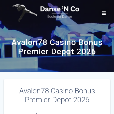
Skip
to
content
Avalon78 Casino Bonus
Premier Depot 2026
Avalon78 Casino Bonus
Premier Depot 2026