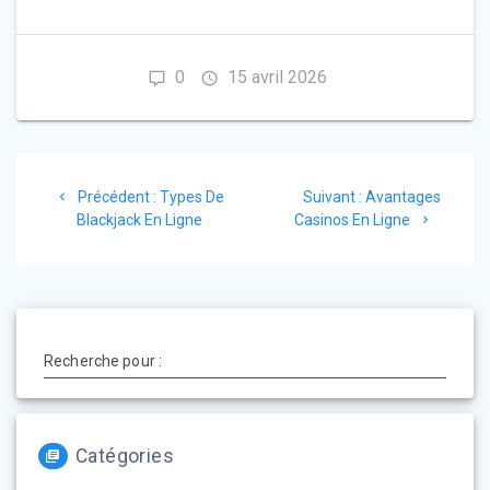
0
15 avril 2026
Navigation
Article
Article
Précédent :
Types De
Suivant :
Avantages
de
précédent
suivant
Blackjack En Ligne
Casinos En Ligne
:
:
l’article
Recherche pour :
Catégories