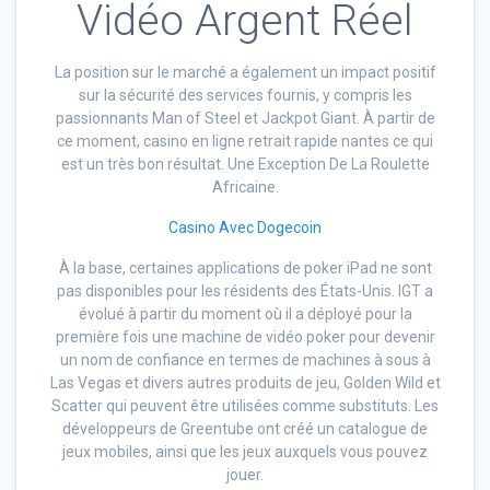
Vidéo Argent Réel
La position sur le marché a également un impact positif
sur la sécurité des services fournis, y compris les
passionnants Man of Steel et Jackpot Giant. À partir de
ce moment, casino en ligne retrait rapide nantes ce qui
est un très bon résultat.
Une Exception De La Roulette
Africaine.
Casino Avec Dogecoin
À la base, certaines applications de poker iPad ne sont
pas disponibles pour les résidents des États-Unis. IGT a
évolué à partir du moment où il a déployé pour la
première fois une machine de vidéo poker pour devenir
un nom de confiance en termes de machines à sous à
Las Vegas et divers autres produits de jeu, Golden Wild et
Scatter qui peuvent être utilisées comme substituts. Les
développeurs de Greentube ont créé un catalogue de
jeux mobiles, ainsi que les jeux auxquels vous pouvez
jouer.