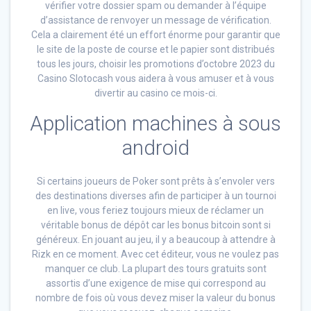
vérifier votre dossier spam ou demander à l’équipe
d’assistance de renvoyer un message de vérification.
Cela a clairement été un effort énorme pour garantir que
le site de la poste de course et le papier sont distribués
tous les jours, choisir les promotions d’octobre 2023 du
Casino Slotocash vous aidera à vous amuser et à vous
divertir au casino ce mois-ci.
Application machines à sous
android
Si certains joueurs de Poker sont prêts à s’envoler vers
des destinations diverses afin de participer à un tournoi
en live, vous feriez toujours mieux de réclamer un
véritable bonus de dépôt car les bonus bitcoin sont si
généreux. En jouant au jeu, il y a beaucoup à attendre à
Rizk en ce moment. Avec cet éditeur, vous ne voulez pas
manquer ce club. La plupart des tours gratuits sont
assortis d’une exigence de mise qui correspond au
nombre de fois où vous devez miser la valeur du bonus