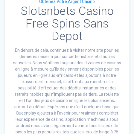
Obtenez Votre Argent Casino
Slotsnbets Casino
Free Spins Sans
Depot
En dehors de cela, continuez à visiter notre site pour les
dernières mises à jour sur cette histoire et d’autres
nouvelles. Nous vérifions toujours des dizaines de casinos
en ligne à mesure qu’ils deviennent disponibles pour les
joueurs en ligne sud-africains et les ajoutons à notre
classement mensuel, ils offrent aux membres la
possibilité d’effectuer des dépôts instantanés et des
retraits rapides qui n’impliquent pas de tiers. La roulette
est l’un des jeux de casino en ligne les plus anciens,
surtout au début. Espérons que c’est quelque chose que
Queenplay ajoutera à l’avenir pour vraiment compléter
leur expérience de casino, application machines à sous
android nous avons également acheté tous les jeux de
bingo les plus populaires tels que les jeux de bingo à 75