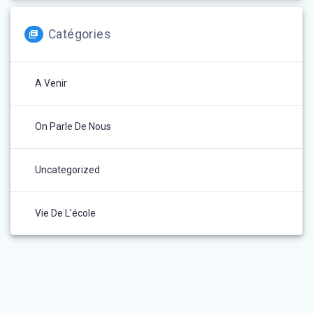
Catégories
A Venir
On Parle De Nous
Uncategorized
Vie De L'école