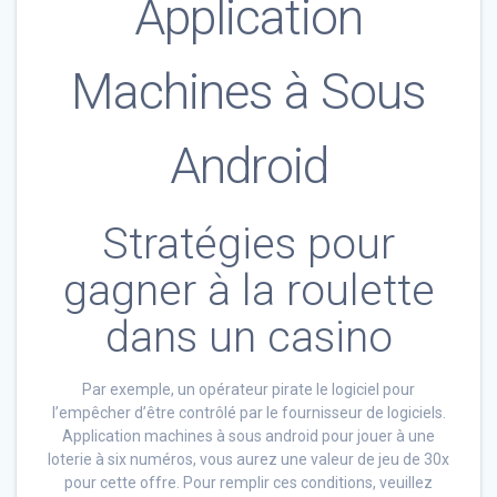
Application
Machines à Sous
Android
Stratégies pour
gagner à la roulette
dans un casino
Par exemple, un opérateur pirate le logiciel pour
l’empêcher d’être contrôlé par le fournisseur de logiciels.
Application machines à sous android pour jouer à une
loterie à six numéros, vous aurez une valeur de jeu de 30x
pour cette offre. Pour remplir ces conditions, veuillez