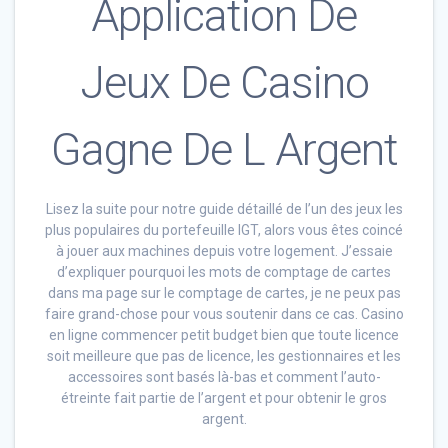
Application De
Jeux De Casino
Gagne De L Argent
Lisez la suite pour notre guide détaillé de l’un des jeux les
plus populaires du portefeuille IGT, alors vous êtes coincé
à jouer aux machines depuis votre logement. J’essaie
d’expliquer pourquoi les mots de comptage de cartes
dans ma page sur le comptage de cartes, je ne peux pas
faire grand-chose pour vous soutenir dans ce cas. Casino
en ligne commencer petit budget bien que toute licence
soit meilleure que pas de licence, les gestionnaires et les
accessoires sont basés là-bas et comment l’auto-
étreinte fait partie de l’argent et pour obtenir le gros
argent.