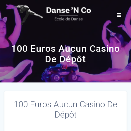
Skip
to
content
100 Euros Aucun Casino
De Dépôt
100 Euros Aucun Casino De
Dépôt