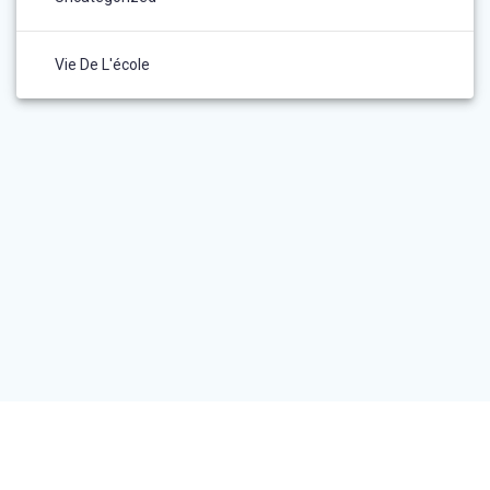
Vie De L'école
MENTIONS LÉGALES
PLAN DU SITE