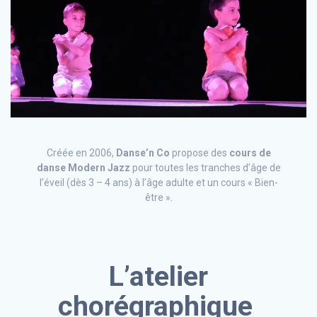
Créée en 2006,
Danse’n Co
propose des
cours de
danse Modern Jazz
pour toutes les tranches d’âge de
l’éveil (dès 3 – 4 ans) à l’âge adulte et un cours « Bien-
être ».
L’atelier
chorégraphique